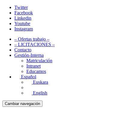
Twitter
Facebook
Linkedin
Youtube
Instagram
– Ofertas trabajo –
– LICITACIONES –
Contacto
Gestión-Interna
Matriculación
Intranet
Educamos
Español
Euskara
English
Cambiar navegación